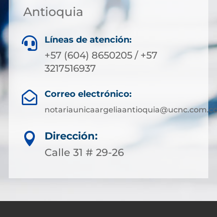
Antioquia
Líneas de atención:

+57 (604) 8650205 / +57
3217516937
Correo electrónico:

notariaunicaargeliaantioquia@ucnc.com.c
Dirección:

Calle 31 # 29-26