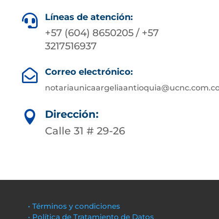
Líneas de atención:

+57 (604) 8650205 / +57
3217516937
Correo electrónico:

notariaunicaargeliaantioquia@ucnc.com.c
Dirección:

Calle 31 # 29-26
• Términos y condiciones
• Política de Tratamiento de Datos