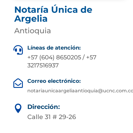
Notaría Única de
Argelia
Antioquia
Líneas de atención:

+57 (604) 8650205 / +57
3217516937
Correo electrónico:

notariaunicaargeliaantioquia@ucnc.com.c
Dirección:

Calle 31 # 29-26