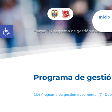
Inicio
Abrir barra de herramientas
Home
Programa de gestión document
9
Programa de gesti
7.1.4 Programa de gestion documental (2)
Des