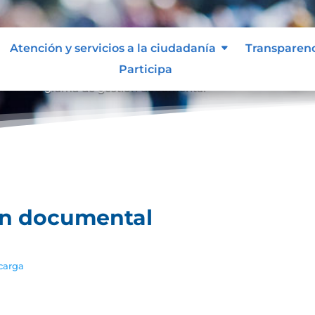
Atención y servicios a la ciudadanía
Transparen
Participa
al
Programa de gestión documental
9
ón documental
carga