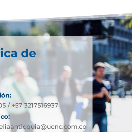
ica de
ión:
05 / +57 3217516937
ico:
geliaantioquia@ucnc.com.co