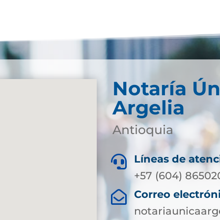
Notaría Ún
Argelia
Antioquia
Líneas de atenc

+57 (604) 86502
Correo electrón

notariaunicaar