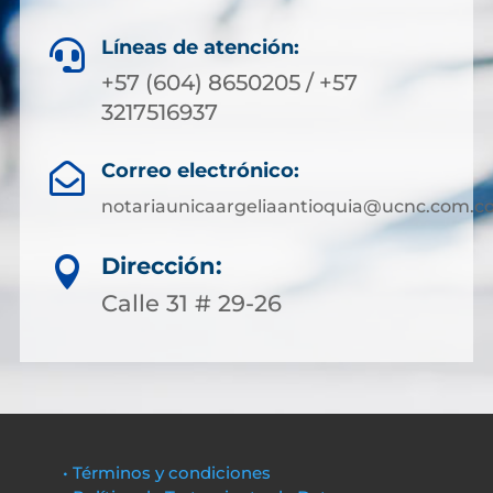
Líneas de atención:

+57 (604) 8650205 / +57
3217516937
Correo electrónico:

notariaunicaargeliaantioquia@ucnc.com.c
Dirección:

Calle 31 # 29-26
• Términos y condiciones