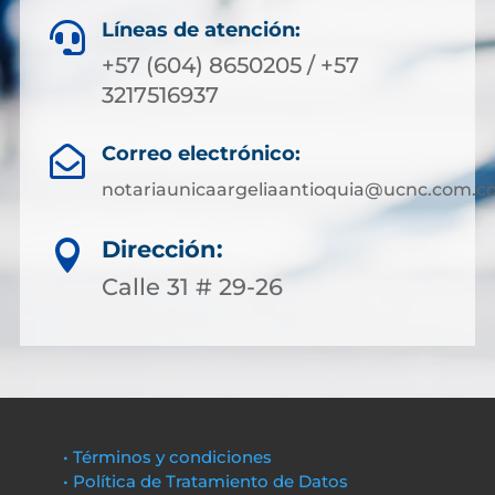
Líneas de atención:

+57 (604) 8650205 / +57
3217516937
Correo electrónico:

notariaunicaargeliaantioquia@ucnc.com.c
Dirección:

Calle 31 # 29-26
• Términos y condiciones
• Política de Tratamiento de Datos