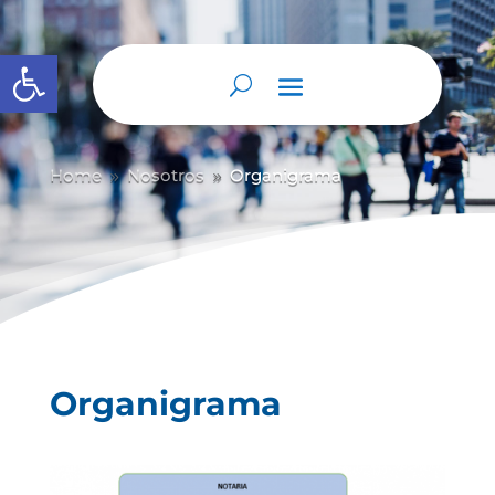
Abrir barra de herramientas
Home
Nosotros
Organigrama
9
9
Organigrama