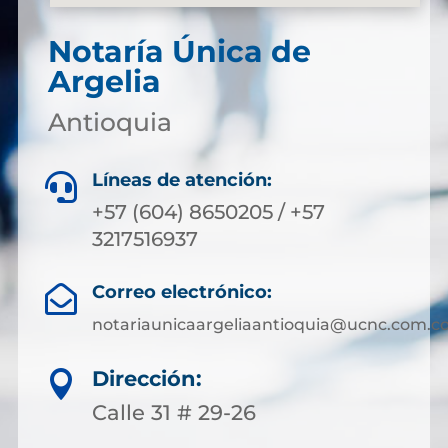
Notaría Única de
Argelia
Antioquia
Líneas de atención:

+57 (604) 8650205 / +57
3217516937
Correo electrónico:

notariaunicaargeliaantioquia@ucnc.com.c
Dirección:

Calle 31 # 29-26