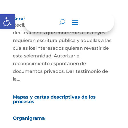
Abrir barra de herramientas
Servicio al público
Recibir, extender y autorizar las
declaraciones que conforme a las Leyes
requieran escritura pública y aquellas a las
cuales los interesados quieran revestir de
esta solemnidad. Autorizar el
reconocimiento espontáneo de
documentos privados. Dar testimonio de
la...
Mapas y cartas descriptivas de los
procesos
Organigrama