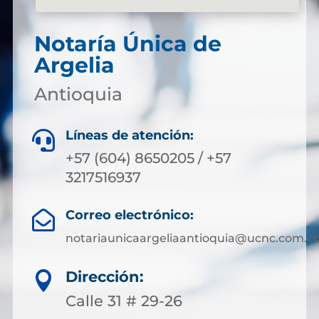
Notaría Única de
Argelia
Antioquia
Líneas de atención:

+57 (604) 8650205 / +57
3217516937
Correo electrónico:

notariaunicaargeliaantioquia@ucnc.com.c
Dirección:

Calle 31 # 29-26