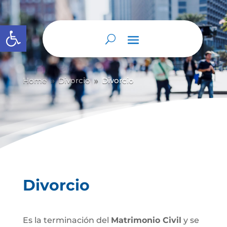
Abrir barra de herramientas
Home
Divorcio
Divorcio
9
9
Divorcio
Es la terminación del
Matrimonio Civil
y se