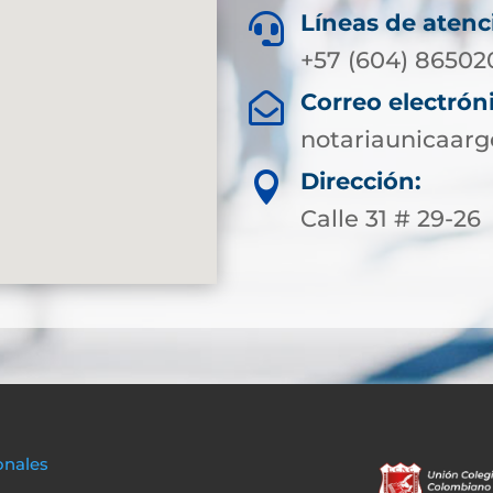
Líneas de atenc

+57 (604) 86502
Correo electrón

notariaunicaar
Dirección:

Calle 31 # 29-26
onales