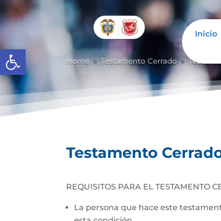
Inicio
Abrir barra de herramientas
Home
Testamento Cerrado
Testame
9
9
Testamento Cerrad
REQUISITOS PARA EL TESTAMENTO C
La persona que hace este testamento
esta condición.