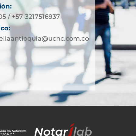
ión:
05 / +57 3217516937
ico:
geliaantioquia@ucnc.com.co