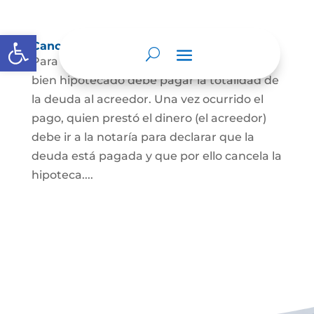
Abrir barra de herramientas
Cancelación de Hipoteca
Para cancelar una hipoteca, el dueño del
bien hipotecado debe pagar la totalidad de
la deuda al acreedor. Una vez ocurrido el
pago, quien prestó el dinero (el acreedor)
debe ir a la notaría para declarar que la
deuda está pagada y que por ello cancela la
hipoteca....