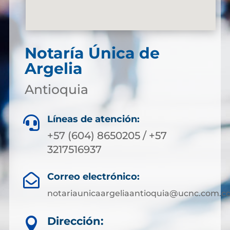
Notaría Única de
Argelia
Antioquia
Líneas de atención:

+57 (604) 8650205 / +57
3217516937
Correo electrónico:

notariaunicaargeliaantioquia@ucnc.com.c
Dirección:
