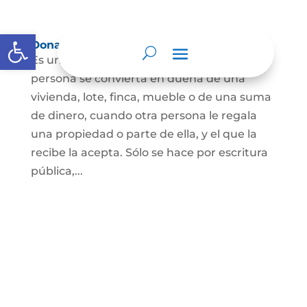
Abrir barra de herramientas
Donación
Es uno de los contratos cuyo fin es que una
persona se convierta en dueña de una
vivienda, lote, finca, mueble o de una suma
de dinero, cuando otra persona le regala
una propiedad o parte de ella, y el que la
recibe la acepta. Sólo se hace por escritura
pública,...