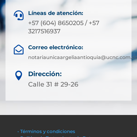
Líneas de atención:

+57 (604) 8650205 / +57
3217516937
Correo electrónico:

notariaunicaargeliaantioquia@ucnc.com.c
Dirección:

Calle 31 # 29-26
• Términos y condiciones