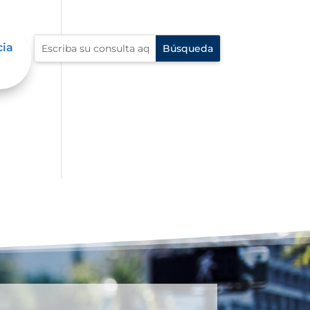
cia
dad