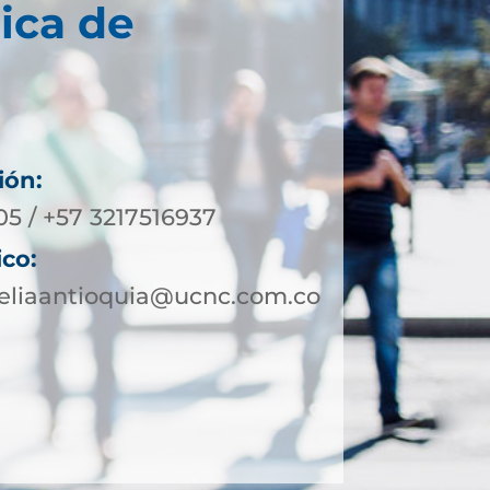
ica de
ión:
05 / +57 3217516937
ico:
geliaantioquia@ucnc.com.co