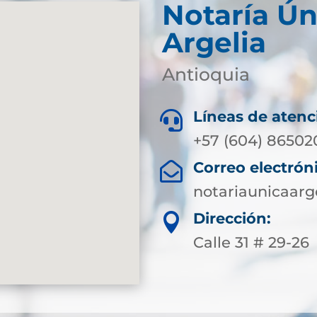
Notaría Ún
Argelia
Antioquia
Líneas de atenc

+57 (604) 86502
Correo electrón

notariaunicaar
Dirección:

Calle 31 # 29-26