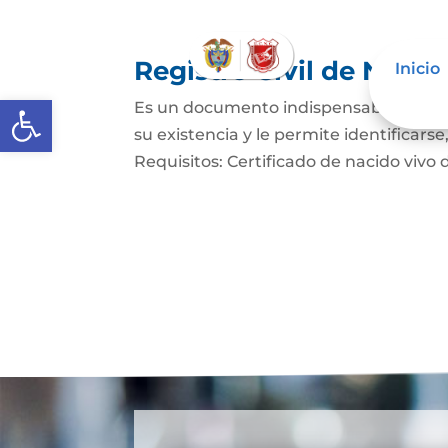
Registro Civil de Naci
Inicio
Abrir barra de herramientas
Es un documento indispensable mediant
su existencia y le permite identificars
Requisitos: Certificado de nacido vivo d